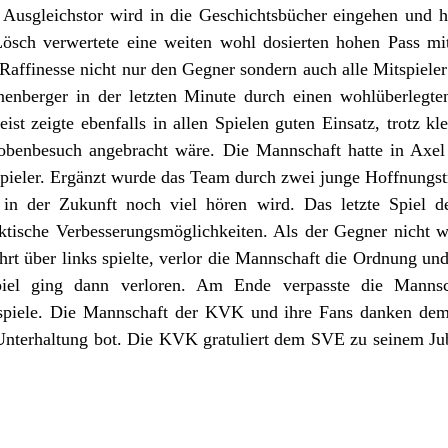
s Ausgleichstor wird in die Geschichtsbücher eingehen und 
Lösch verwertete eine weiten wohl dosierten hohen Pass mit
Raffinesse nicht nur den Gegner sondern auch alle Mitspieler
onenberger in der letzten Minute durch einen wohlüberlegte
eist zeigte ebenfalls in allen Spielen guten Einsatz, trotz kl
Probenbesuch angebracht wäre. Die Mannschaft hatte in Axe
spieler. Ergänzt wurde das Team durch zwei junge Hoffnung
in der Zukunft noch viel hören wird. Das letzte Spiel 
tische Verbesserungsmöglichkeiten. Als der Gegner nicht w
hrt über links spielte, verlor die Mannschaft die Ordnung un
piel ging dann verloren. Am Ende verpasste die Mannsc
alspiele. Die Mannschaft der KVK und ihre Fans danken dem 
 Unterhaltung bot. Die KVK gratuliert dem SVE zu seinem J