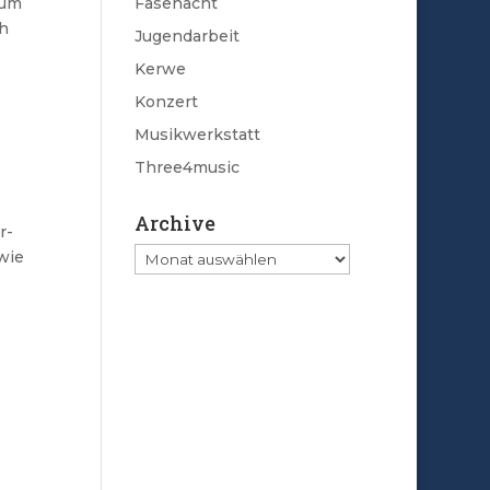
zum
Fasenacht
ch
Jugendarbeit
Kerwe
Konzert
Musikwerkstatt
Three4music
Archive
r-
Archive
wie