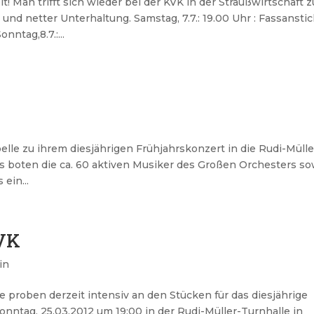
 Man trifft sich wieder bei der KVK in der Straußwirtschaft 
d netter Unterhaltung. Samstag, 7.7.: 19.00 Uhr : Fassansti
ntag,8.7.:...
elle zu ihrem diesjährigen Frühjahrskonzert in die Rudi-Mülle
us boten die ca. 60 aktiven Musiker des Großen Orchesters so
ein...
KVK
in
 proben derzeit intensiv an den Stücken für das diesjährige
nntag, 25.03.2012 um 19:00 in der Rudi-Müller-Turnhalle in