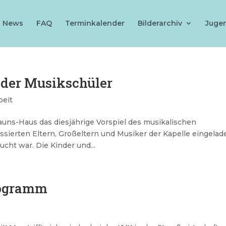
News
FAQ
Terminkalender
Bilderarchiv
Juge
der Musikschüler
beit
auns-Haus das diesjährige Vorspiel des musikalischen
ssierten Eltern, Großeltern und Musiker der Kapelle eingelad
cht war. Die Kinder und...
rogramm