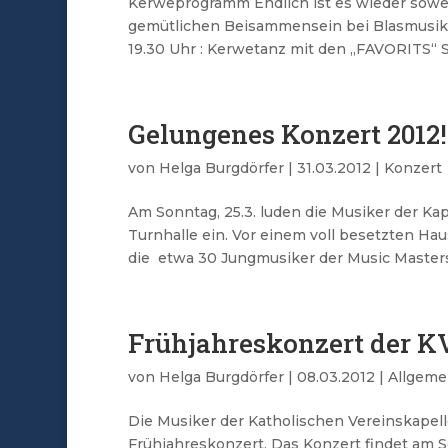
Kerweprogramm Endlich ist es wieder soweit!
gemütlichen Beisammensein bei Blasmusik un
19.30 Uhr : Kerwetanz mit den „FAVORITS“ Son
Gelungenes Konzert 2012!
von
Helga Burgdörfer
|
31.03.2012
|
Konzert
Am Sonntag, 25.3. luden die Musiker der Kap
Turnhalle ein. Vor einem voll besetzten Ha
die etwa 30 Jungmusiker der Music Masters 
Frühjahreskonzert der 
von
Helga Burgdörfer
|
08.03.2012
|
Allgeme
Die Musiker der Katholischen Vereinskapelle
Frühjahreskonzert. Das Konzert findet am So