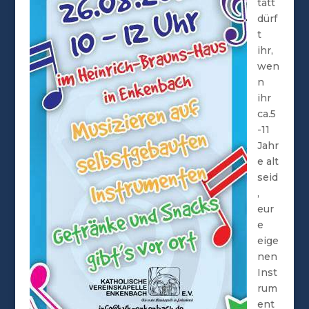
tatt
dürf
t
ihr,
wen
n
ihr
ca.5
-11
Jahr
e alt
seid
,
eur
e
eige
nen
Inst
rum
ent