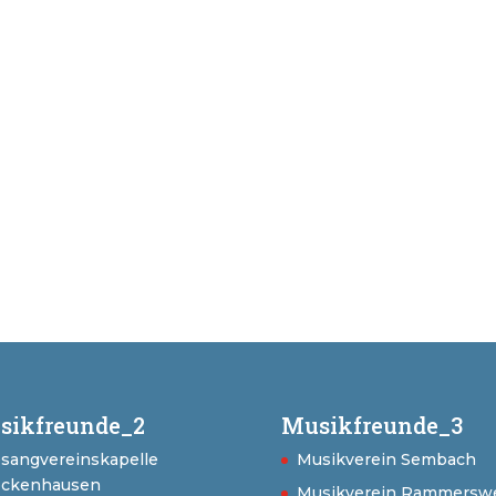
sikfreunde_2
Musikfreunde_3
sangvereinskapelle
Musikverein Sembach
ckenhausen
Musikverein Rammerswe