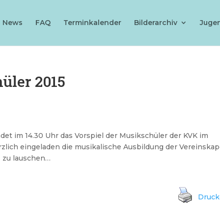
News
FAQ
Terminkalender
Bilderarchiv
Juge
üler 2015
et im 14.30 Uhr das Vorspiel der Musikschüler der KVK im
erzlich eingeladen die musikalische Ausbildung der Vereinskap
 zu lauschen…
Druc