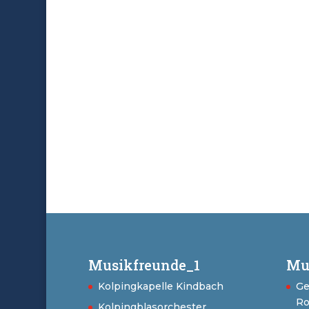
Musikfreunde_1
Mu
Kolpingkapelle Kindbach
Ge
Ro
Kolpingblasorchester