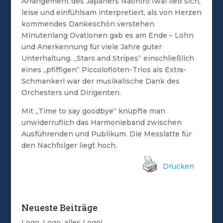
Arrangement des Japaners Naohiro Iwai ließ sich,
leise und einfühlsam interpretiert, als von Herzen
kommendes Dankeschön verstehen.
Minutenlang Ovationen gab es am Ende – Lohn
und Anerkennung für viele Jahre guter
Unterhaltung. „Stars and Stripes“ einschließlich
eines „pfiffigen“ Piccoloflöten-Trios als Extra-
Schmankerl war der musikalische Dank des
Orchesters und Dirigenten.
Mit „Time to say goodbye“ knüpfte man
unwiderruflich das Harmonieband zwischen
Ausführenden und Publikum. Die Messlatte für
den Nachfolger liegt hoch.
Drucken
Neueste Beiträge
Logo, Logo, alles Logo!