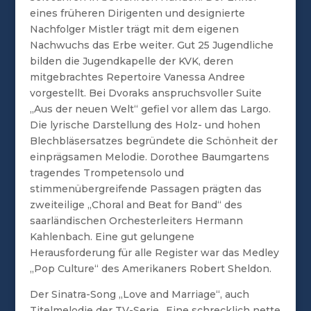
eines früheren Dirigenten und designierte
Nachfolger Mistler trägt mit dem eigenen
Nachwuchs das Erbe weiter. Gut 25 Jugendliche
bilden die Jugendkapelle der KVK, deren
mitgebrachtes Repertoire Vanessa Andree
vorgestellt. Bei Dvoraks anspruchsvoller Suite
„Aus der neuen Welt“ gefiel vor allem das Largo.
Die lyrische Darstellung des Holz- und hohen
Blechbläsersatzes begründete die Schönheit der
einprägsamen Melodie. Dorothee Baumgartens
tragendes Trompetensolo und
stimmenübergreifende Passagen prägten das
zweiteilige „Choral and Beat for Band“ des
saarländischen Orchesterleiters Hermann
Kahlenbach. Eine gut gelungene
Herausforderung für alle Register war das Medley
„Pop Culture“ des Amerikaners Robert Sheldon.
Der Sinatra-Song „Love and Marriage“, auch
Titelmelodie der TV-Serie „Eine schrecklich nette