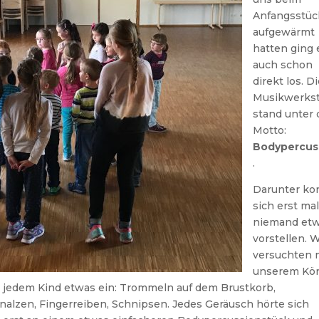
Anfangsstüc
aufgewärmt
hatten ging 
auch schon
direkt los. D
Musikwerkst
stand unter
Motto:
Bodypercus
.
Darunter ko
sich erst mal
niemand et
vorstellen. W
versuchten 
unserem Kö
 jedem Kind etwas ein: Trommeln auf dem Brustkorb,
alzen, Fingerreiben, Schnipsen. Jedes Geräusch hörte sich