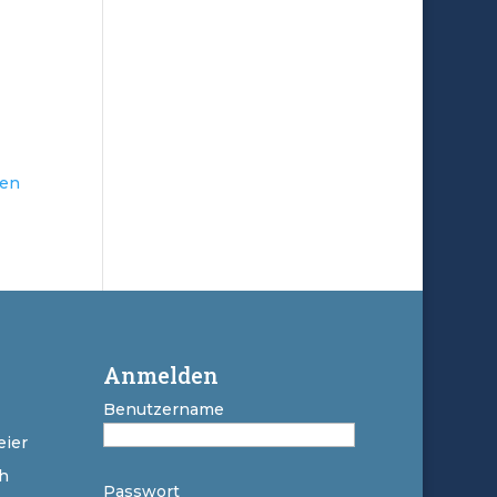
ken
Anmelden
Benutzername
ier
h
Passwort