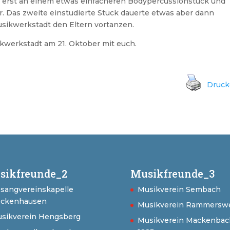
 erst an einem etwas einfacheren Bodypercussionstück und
r. Das zweite einstudierte Stück dauerte etwas aber dann
sikwerkstadt den Eltern vortanzen.
ikwerkstadt am 21. Oktober mit euch.
Druc
sikfreunde_2
Musikfreunde_3
sangvereinskapelle
Musikverein Sembach
ckenhausen
Musikverein Rammerswe
sikverein Hengsberg
Musikverein Mackenbac