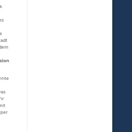
k
es
ie
adt
 dem
sion
nnte
was
ir
mit
rper